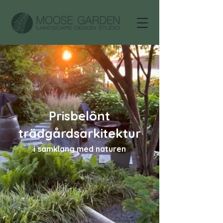
Prisbelönt
trädgårdsarkitektur
i samklang med naturen