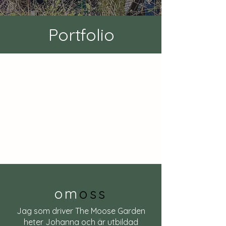
Portfolio
om
oss
Jag som driver The Moose Garden
heter Johanna och är utbildad